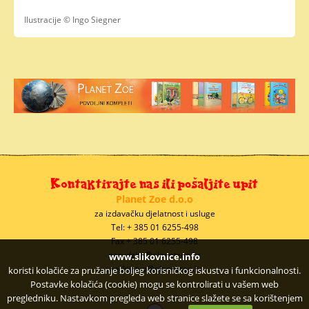
Ilustracije © Ingo Siegner
Planet Zoe d.o.o
za izdavačku djelatnost i usluge
Tel: + 385 01 6255-498
Fax + 385 01 6255-498
narudzbe@planetzoe.hr
www.slikovnice.info
urednistvo@planetzoe.hr
koristi kolačiće za pružanje boljeg korisničkog iskustva i funkcionalnosti.
Postavke kolačića (cookie) mogu se kontrolirati u vašem web
pregledniku. Nastavkom pregleda web stranice slažete se sa korištenjem