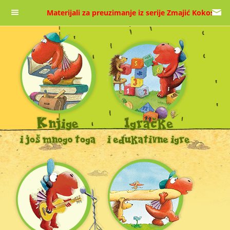
Materijali za preuzimanje iz serije Zmajić Kokos
Naslovnica
O nama
Kontakt
O autorima
PRATITE NAS NA DRUŠTVENIM MREŽAMA!
Facebook
Google +