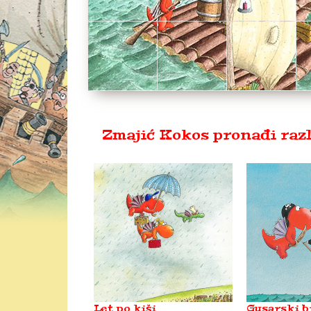
Zmajić Kokos pronađi raz