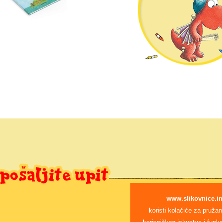
www.slikovnice.in
koristi kolačiće za pružan