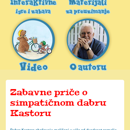
Twitter
Powered by WMD
Zabavne priče o
simpatičnom dabru
Kastoru
Dabra Kastora obožavaju mališani u više od dvadeset zemalja