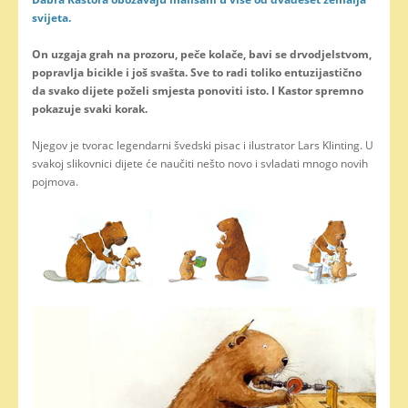
svijeta.
On uzgaja grah na prozoru, peče kolače, bavi se drvodjelstvom,
popravlja bicikle i još svašta. Sve to radi toliko entuzijastično
da svako dijete poželi smjesta ponoviti isto. I Kastor spremno
pokazuje svaki korak.
Njegov je tvorac legendarni švedski pisac i ilustrator Lars Klinting. U
svakoj slikovnici dijete će naučiti nešto novo i svladati mnogo novih
pojmova.