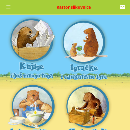
Kastor slikovnice
Naslovnica
O nama
Kontakt
O autorima
PRATITE NAS NA DRUŠTVENIM MREŽAMA!
Facebook
Google +