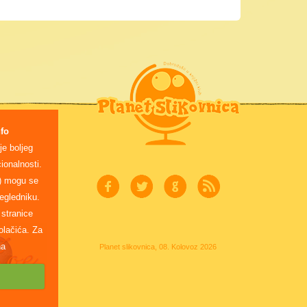
fo
je boljeg
ionalnosti.
) mogu se
egledniku.
stranice
olačića. Za
na
Planet slikovnica, 08. Kolovoz 2026