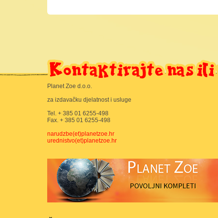
Planet Zoe d.o.o.
za izdavačku djelatnost i usluge
Tel. + 385 01 6255-498
Fax. + 385 01 6255-498
narudzbe(et)planetzoe.hr
urednistvo(et)planetzoe.hr