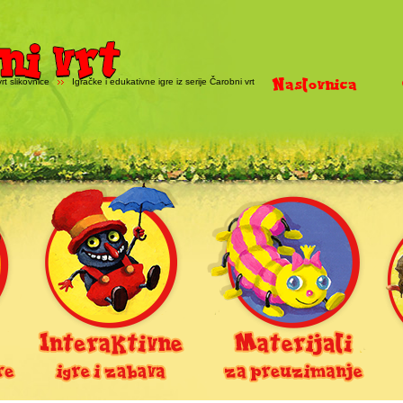
Naslovnica
rt slikovnice
Igračke i edukativne igre iz serije Čarobni vrt