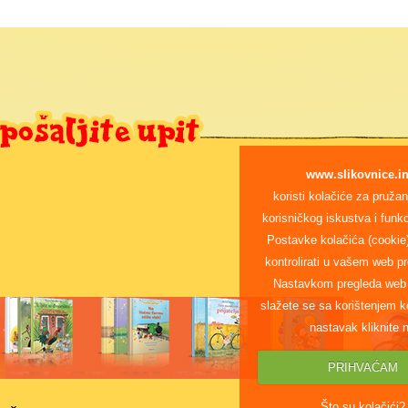
www.slikovnice.in
koristi kolačiće za pružan
korisničkog iskustva i funkc
Postavke kolačića (cookie
kontrolirati u vašem web pr
Nastavkom pregleda web 
slažete se sa korištenjem k
nastavak kliknite 
PRIHVAĆAM
Što su kolačići?