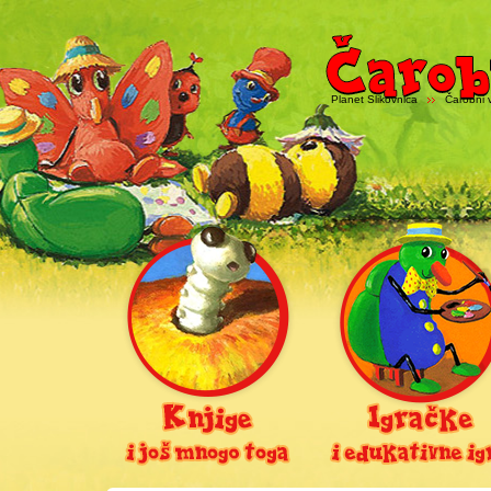
Planet Slikovnica
Čarobni v